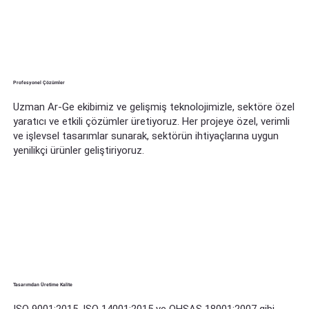
Profesyonel Çözümler
Uzman Ar-Ge ekibimiz ve gelişmiş teknolojimizle, sektöre özel
yaratıcı ve etkili çözümler üretiyoruz. Her projeye özel, verimli
ve işlevsel tasarımlar sunarak, sektörün ihtiyaçlarına uygun
yenilikçi ürünler geliştiriyoruz.
Tasarımdan Üretime Kalite
ISO 9001:2015, ISO 14001:2015 ve OHSAS 18001:2007 gibi