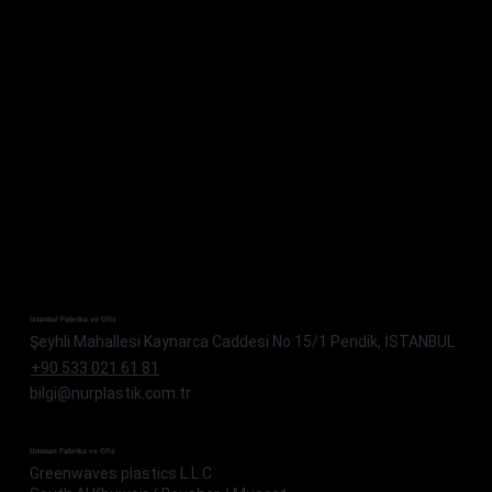
İstanbul Fabrika ve Ofis
Şeyhli Mahallesi Kaynarca Caddesi No:15/1 Pendik, İSTANBUL
+90 533 021 61 81
bilgi@nurplastik.com.tr
Umman Fabrika ve Ofis
Greenwaves plastics L.L.C