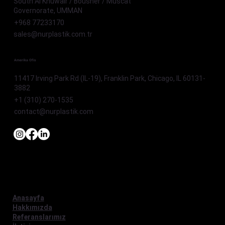
South Al Khuwair / Bousher / Muscat
Governorate, UMMAN
+968 77233170
sales@nurplastik.com.tr
Amerika Ofis
11417 Irving Park Rd (IL-19), Franklin Park, Chicago, IL 60131-
3882
+1 (310) 270-1535
contact@nurplastik.com
Anasayfa
Hakkımızda
Referanslarımız