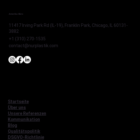
Amerika-Büro
11417 Irving Park Rd (IL-19), Franklin Park, Chicago, IL 60131-
3882
+1 (310) 270-1535
contact@nurplastik.com
Startseite
Über uns
Unsere Referenzen
Kommunikation
Blog
Qualitätspolitik
DSGVO-Richtlinie