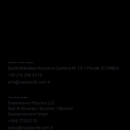
Istanbuler Fabrik und Büro
Şeyhli Mahallesi Kaynarca Caddesi Nr. 15/1 Pendik, ISTANBUL
+90 216 598 24 10
info@nurplastik.com.tr
Oman-Werk und Büro
Greenwaves Plastics LLC
Süd-Al-Khuwair / Bousher / Muscat
Gouvernement Oman
+968 77233170
sales@nurplastik.com.tr