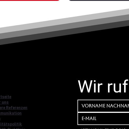
Wir ru
tseite
r uns
ere Referenzen
munikation
g
itätspolitik