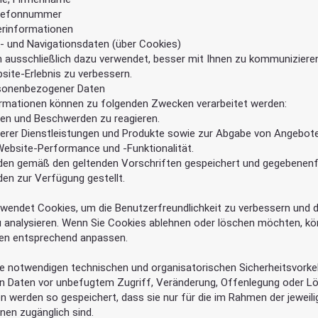
elefonnummer
erinformationen
k- und Navigationsdaten (über Cookies)
 ausschließlich dazu verwendet, besser mit Ihnen zu kommunizieren
bsite-Erlebnis zu verbessern.
sonenbezogener Daten
rmationen können zu folgenden Zwecken verarbeitet werden:
en und Beschwerden zu reagieren.
erer Dienstleistungen und Produkte sowie zur Abgabe von Angebot
ebsite-Performance und -Funktionalität.
den gemäß den geltenden Vorschriften gespeichert und gegebenenf
en zur Verfügung gestellt.
wendet Cookies, um die Benutzerfreundlichkeit zu verbessern und 
 analysieren. Wenn Sie Cookies ablehnen oder löschen möchten, kö
gen entsprechend anpassen.
alle notwendigen technischen und organisatorischen Sicherheitsvork
 Daten vor unbefugtem Zugriff, Veränderung, Offenlegung oder L
en werden so gespeichert, dass sie nur für die im Rahmen der jeweil
nen zugänglich sind.