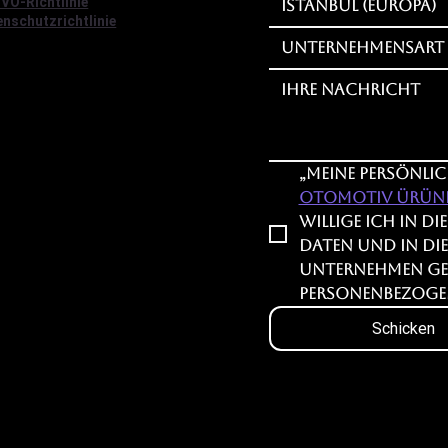
VO-Richtlinie
Istanbul (Europa)
nschutzrichtlinie
Unternehmensart
„Meine persönli
Otomotiv Ürünler
willige ich in d
Daten und in di
Unternehmen gem
personenbezogen
Schicken