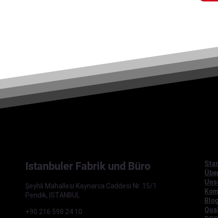
Star
Istanbuler Fabrik und Büro
Übe
Uns
Şeyhli Mahallesi Kaynarca Caddesi Nr. 15/1
Kom
Pendik, ISTANBUL
Blo
Qual
+90 216 598 24 10