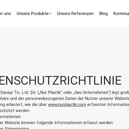
er uns
Unsere Produkte
Unsere Referenzen
Blog
Kommun
ENSCHUTZRICHTLINIE
p Sanayi Tic. Ltd. Şti. („Nur Plastik“ oder „das Unternehmen“) legt gr
phäre und der personenbezogenen Daten der Nutzer unserer Website
g erläutert, wie die über
www.nurplastik.com
erfassten Informatio
schützt werden.
ormationen
er Website können folgende Informationen erfasst werden:
e, Firmenname