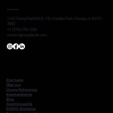
Amerika-Büro
11417 Irving Park Rd (IL-19), Franklin Park, Chicago, IL 60131-
3882
+1 (310) 270-1535
contact@nurplastik.com
Startseite
Über uns
Unsere Referenzen
Kommunikation
Blog
Qualitätspolitik
DSGVO-Richtlinie