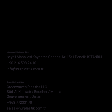
Istanbuler Fabrik und Büro
Şeyhli Mahallesi Kaynarca Caddesi Nr. 15/1 Pendik, ISTANBUL
+90 216 598 24 10
info@nurplastik.com.tr
Oman-Werk und Büro
Greenwaves Plastics LLC
Süd-Al-Khuwair / Bousher / Muscat
Gouvernement Oman
+968 77233170
sales@nurplastik.com.tr