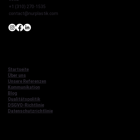
+1 (310) 270-1535
contact@nurplastik.com
Startseite
Über uns
Unsere Referenzen
Kommunikation
Blog
Qualitätspolitik
DSGVO-Richtlinie
Datenschutzrichtlinie