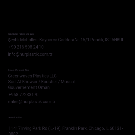
Istanbuler Fabrik und Büro
Şeyhli Mahallesi Kaynarca Caddesi Nr. 15/1 Pendik, ISTANBUL
+90 216 598 24 10
info@nurplastik.com.tr
Oman-Werk und Büro
Greenwaves Plastics LLC
Süd-Al-Khuwair / Bousher / Muscat
Gouvernement Oman
+968 77233170
sales@nurplastik.com.tr
Amerika-Büro
11417 Irving Park Rd (IL-19), Franklin Park, Chicago, IL 60131-
3882